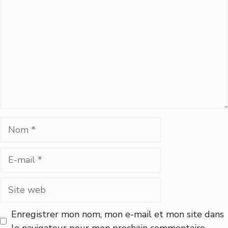
Nom
E-
mail
Site
web
Enregistrer mon nom, mon e-mail et mon site dans
le navigateur pour mon prochain commentaire.