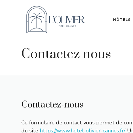
Aller
au
contenu
HÔTELS 
Contactez nous
Contactez-nous
Ce formulaire de contact vous permet de cont
du site
https://www.hotel-olivier-cannes.fr/
. U