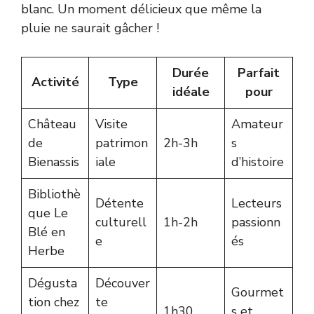
blanc. Un moment délicieux que même la
pluie ne saurait gâcher !
Durée
Parfait
Activité
Type
idéale
pour
Château
Visite
Amateur
de
patrimon
2h-3h
s
Bienassis
iale
d’histoire
Bibliothè
Détente
Lecteurs
que Le
culturell
1h-2h
passionn
Blé en
e
és
Herbe
Dégusta
Découver
Gourmet
tion chez
te
1h30
s et