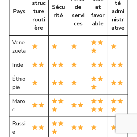
struc
té
Sécu
de
at
Pays
ture
admi
rité
servi
favor
routi
nistr
ces
able
ère
ative
Vene
zuela
Inde
Éthio
pie
Maro
c
Russi
e