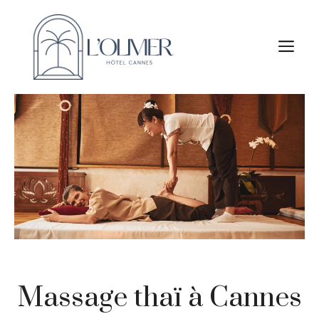
Aller
au
M
contenu
Massage thaï à Cannes