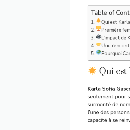
Table of Con
Qui est Karl
Première fem
L’impact de K
Une rencontr
Pourquoi Can
Qui est 
Karla Sofia Gasc
seulement pour so
surmonté de nombr
l’une des personn
capacité à se réin