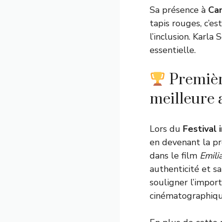
Sa présence à
Ca
tapis rouges, c’es
l’inclusion. Karla 
essentielle.
Première
meilleure 
Lors du
Festival 
en devenant la pr
dans le film
Emili
authenticité et sa
souligner l’import
cinématographique