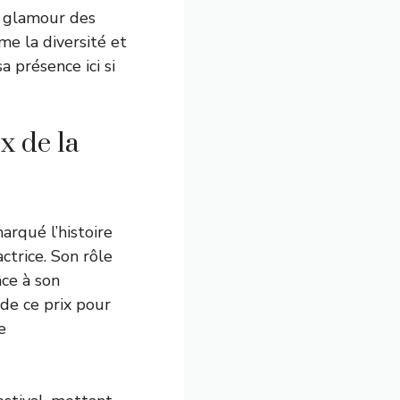
e glamour des
me la diversité et
sa présence ici si
x de la
arqué l’histoire
ctrice. Son rôle
âce à son
 de ce prix pour
e