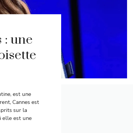
 : une
oisette
ntine, est une
trent, Cannes est
rits sur la
 elle est une