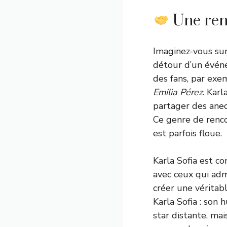
Une ren
Imaginez-vous sur
détour d’un évén
des fans, par exe
Emilia Pérez
. Kar
partager des anec
Ce genre de rencon
est parfois floue.
Karla Sofia est c
avec ceux qui adm
créer une véritab
Karla Sofia : son
star distante, ma