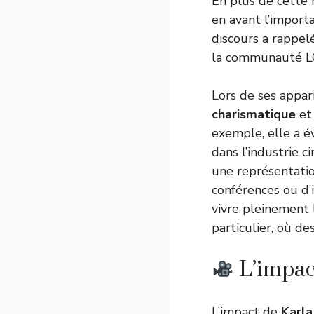
En plus de cette 
en avant l’importa
discours a rappelé
la communauté LG
Lors de ses appari
charismatique
et 
exemple, elle a é
dans l’industrie 
une représentatio
conférences ou d’
vivre pleinement l
particulier, où de
L’impact
L’impact de
Karla