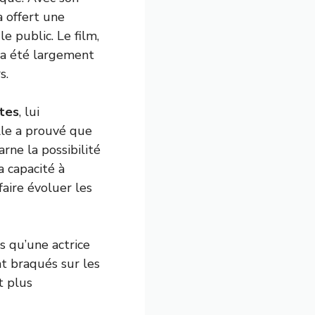
a offert une
e public. Le film,
 a été largement
s.
tes
, lui
lle a prouvé que
arne la possibilité
a capacité à
faire évoluer les
 qu’une actrice
nt braqués sur les
t plus