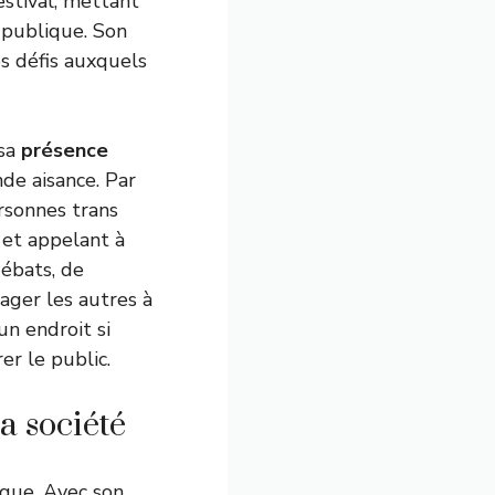
estival, mettant
e publique. Son
es défis auxquels
 sa
présence
nde aisance. Par
rsonnes trans
 et appelant à
débats, de
ager les autres à
un endroit si
er le public.
a société
que. Avec son