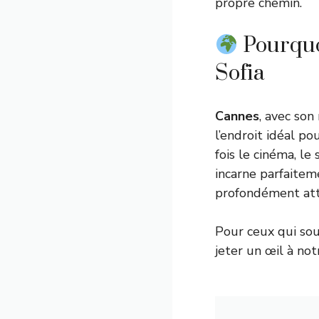
propre chemin.
Pourquoi
Sofia
Cannes
, avec son
l’endroit idéal po
fois le cinéma, le
incarne parfaiteme
profondément attac
Pour ceux qui so
jeter un œil à no