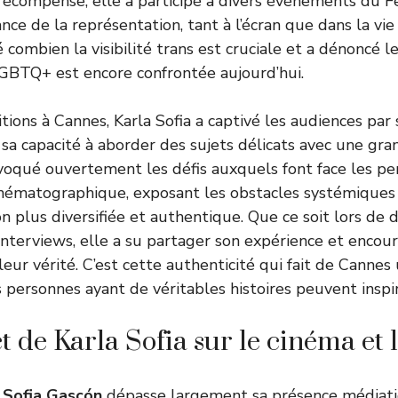
récompense, elle a participé à divers événements du F
nce de la représentation, tant à l’écran que dans la vi
 combien la visibilité trans est cruciale et a dénoncé l
BTQ+ est encore confrontée aujourd’hui.
tions à Cannes, Karla Sofia a captivé les audiences par
sa capacité à aborder des sujets délicats avec une gra
voqué ouvertement les défis auxquels font face les pe
cinématographique, exposant les obstacles systémiques
n plus diversifiée et authentique. Que ce soit lors de 
interviews, elle a su partager son expérience et encour
eur vérité. C’est cette authenticité qui fait de Cannes 
s personnes ayant de véritables histoires peuvent inspir
 de Karla Sofia sur le cinéma et l
 Sofia Gascón
dépasse largement sa présence médiati