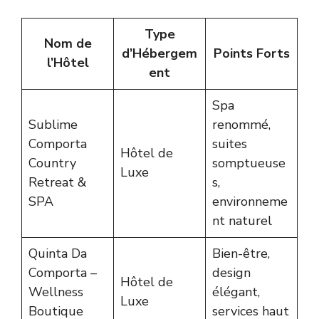
Type
Nom de
d’Hébergem
Points Forts
l’Hôtel
ent
Spa
Sublime
renommé,
Comporta
suites
Hôtel de
Country
somptueuse
Luxe
Retreat &
s,
SPA
environneme
nt naturel
Quinta Da
Bien-être,
Comporta –
design
Hôtel de
Wellness
élégant,
Luxe
Boutique
services haut