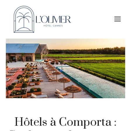
Aller
au
M
contenu
Hôtels à Comporta :