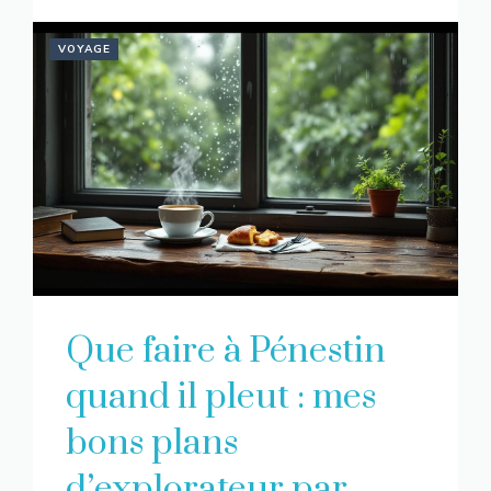
VOYAGE
Que faire à Pénestin
quand il pleut : mes
bons plans
d’explorateur par