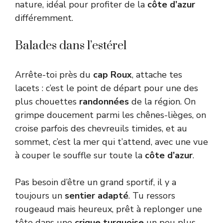
nature, idéal pour profiter de la
côte d’azur
différemment.
Balades dans l’estérel
Arrête-toi près du
cap Roux
, attache tes
lacets : c’est le point de départ pour une des
plus chouettes
randonnées
de la région. On
grimpe doucement parmi les chênes-lièges, on
croise parfois des chevreuils timides, et au
sommet, c’est la mer qui t’attend, avec une vue
à couper le souffle sur toute la
côte d’azur
.
Pas besoin d’être un grand sportif, il y a
toujours un
sentier adapté
. Tu ressors
rougeaud mais heureux, prêt à replonger une
tête dans une
crique turquoise
un peu plus